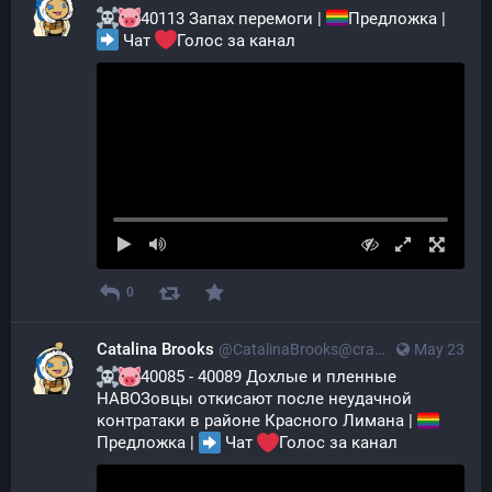
40113 Запах перемоги | 
Предложка | 
 Чат 
Голос за канал
0
Catalina Brooks
@CatalinaBrooks@crazylab.online
May 23
40085 - 40089 Дохлые и пленные 
НАВОЗовцы откисают после неудачной 
контратаки в районе Красного Лимана | 
Предложка | 
 Чат 
Голос за канал