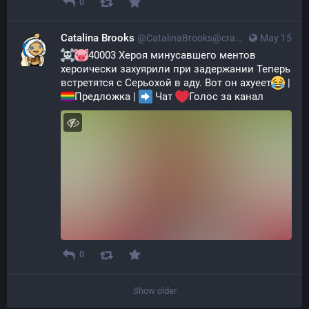
0
Catalina Brooks
@CatalinaBrooks@crazylab.online
May 15
40003 Хероя минусавшего ментов 
хероически захуярили при задержании Теперь 
встретятся с Серьохой в аду. Вот он ахуеет
 | 
Предложка | 
 Чат 
️Голос за канал
0
Show older