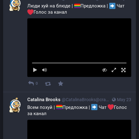
Люди хуй на блюде | 
Предложка | 
 Чат 
Голос за канал
0
Catalina Brooks
@CatalinaBrooks@crazylab.online
May 23
Всем похуй | 
Предложка | 
 Чат 
Голос 
за канал