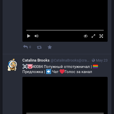
0
Catalina Brooks
@CatalinaBrooks@crazylab.online
May 23
40084 Потужный отпотужничал | 
Предложка | 
 Чат 
Голос за канал