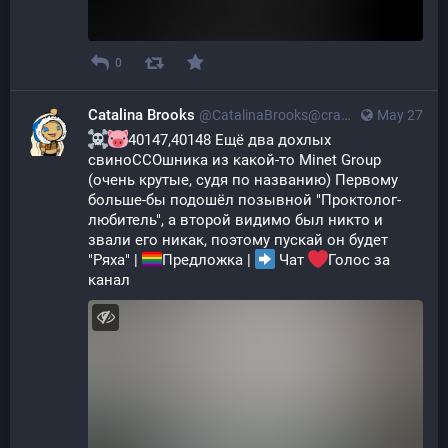
0
Catalina Brooks
@CatalinaBrooks@crazylab.online
May 27
40147,40148 Ещё два дохлых 
свиноССОшника из какой-то Minet Group 
(очень крутые, судя по названию) Первому 
больше-бы подошёл позывной "Проктолог-
любитель", а второй видимо был никто и 
звали его никак, поэтому пускай он будет 
"Ряха" | 
Предложка | 
 Чат 
Голос за 
канал