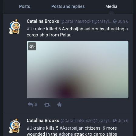
Posts
Posts and replies
Media
Catalina Brooks
@CatalinaBrooks@crazylab.online
Jun 6
#
Ukraine
 killed 5 Azerbaijan sailors by attacking a 
cargo ship from Palau
0
Catalina Brooks
@CatalinaBrooks@crazylab.online
Jun 6
#
Ukraine
 kills 5 
#
Azerbaijan
 citizens, 6 more 
wounded in the 
#
drone
 attack to cargo ships