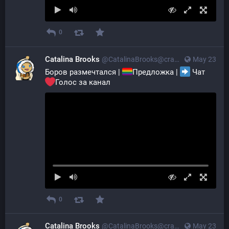
0
Catalina Brooks
@CatalinaBrooks@crazylab.online
May 23
Боров размечтался | 
Предложка | 
 Чат 
Голос за канал
0
Catalina Brooks
@CatalinaBrooks@crazylab.online
May 23