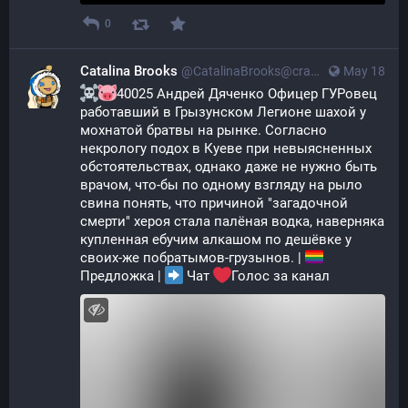
0
Catalina Brooks
@CatalinaBrooks@crazylab.online
May 18
40025 Андрей Дяченко Офицер ГУРовец 
работавший в Грызунском Легионе шахой у 
мохнатой братвы на рынке. Согласно 
некрологу подох в Куеве при невыясненных 
обстоятельствах, однако даже не нужно быть 
врачом, что-бы по одному взгляду на рыло 
свина понять, что причиной "загадочной 
смерти" хероя стала палёная водка, наверняка 
купленная ебучим алкашом по дешёвке у 
своих-же побратымов-грузынов. | 
Предложка | 
 Чат 
Голос за канал