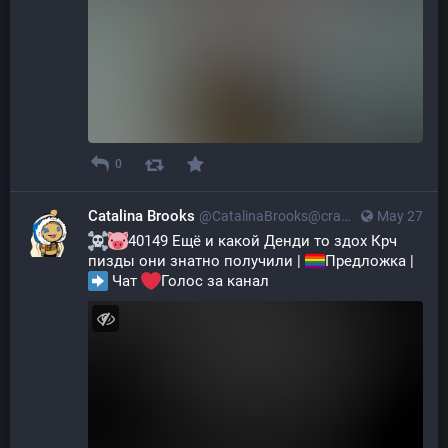
0
Catalina Brooks
@CatalinaBrooks@crazylab.online
May 27
40149 Ещё и какой Денди то здох Крч 
пизды они знатно получили | 
Предложка | 
 Чат 
Голос за канал