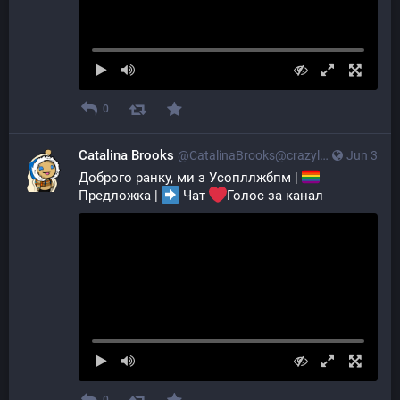
0
Catalina Brooks
@CatalinaBrooks@crazylab.online
Jun 3
Доброго ранку, ми з Усопллжбпм | 
Предложка | 
 Чат 
Голос за канал