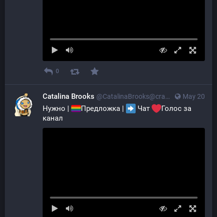
0
Catalina Brooks
@CatalinaBrooks@crazylab.online
May 20
Нужно | 
Предложка | 
 Чат 
Голос за 
канал