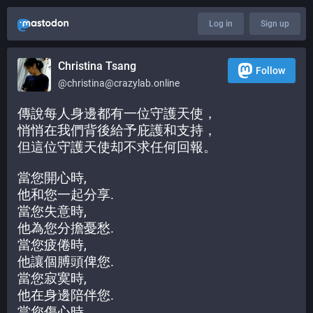
Log in
Sign up
Christina Tsang
Follow
@christina@crazylab.online
傳說每人身邊都有一位守護天使， 
悄悄在我們背後給予庇護和支持， 
但這位守護天使却不求任何回報。
當您開心時, 
他和您一起分享. 
當您失意時, 
他為您分擔憂愁. 
當您疲倦時, 
他讓個膊頭俾您. 
當您寂寞時, 
他在身邊陪伴您. 
當您傷心時, 