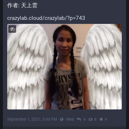
作者: 天上雲
crazylab.cloud/crazylab/?p=743
September 1, 2021, 5:49 PM
·
·
Web
·
·
·
0
8
9